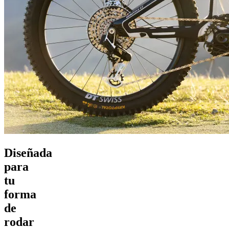
Diseñada
para
tu
forma
de
rodar