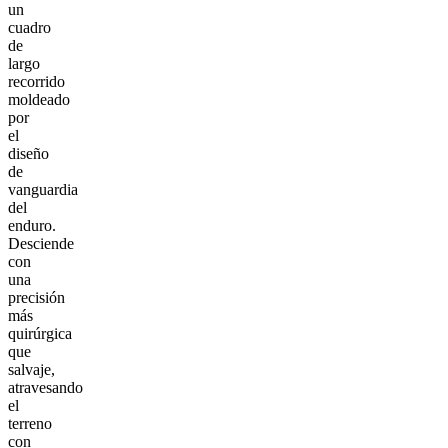
un
cuadro
de
largo
recorrido
moldeado
por
el
diseño
de
vanguardia
del
enduro.
Desciende
con
una
precisión
más
quirúrgica
que
salvaje,
atravesando
el
terreno
con