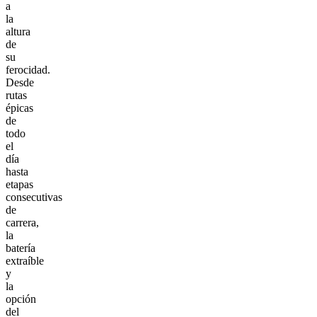
a
la
altura
de
su
ferocidad.
Desde
rutas
épicas
de
todo
el
día
hasta
etapas
consecutivas
de
carrera,
la
batería
extraíble
y
la
opción
del