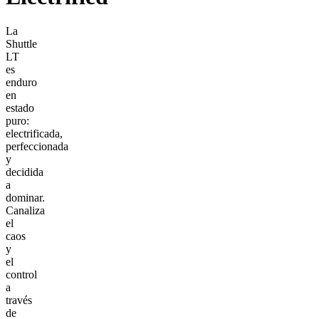
La
Shuttle
LT
es
enduro
en
estado
puro:
electrificada,
perfeccionada
y
decidida
a
dominar.
Canaliza
el
caos
y
el
control
a
través
de