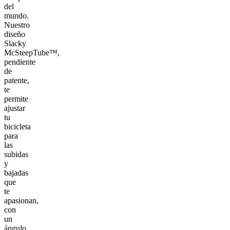
del
mundo.
Nuestro
diseño
Slacky
McSteepTube™,
pendiente
de
patente,
te
permite
ajustar
tu
bicicleta
para
las
subidas
y
bajadas
que
te
apasionan,
con
un
ángulo