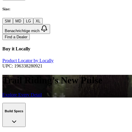
Size
:
SM
MD
LG
XL
Benachrichtige mich
Find a Dealer
Buy it Locally
Product Locator by Locally
UPC:
196338280921
Trail Riding’s New Pulse
Explore Every Detail
Build Specs