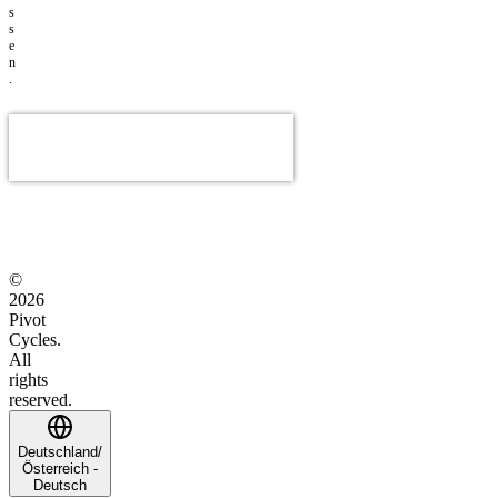
s
s
e
n
.
©
2026
Pivot
Cycles.
All
rights
reserved.
Deutschland/
Österreich -
Deutsch