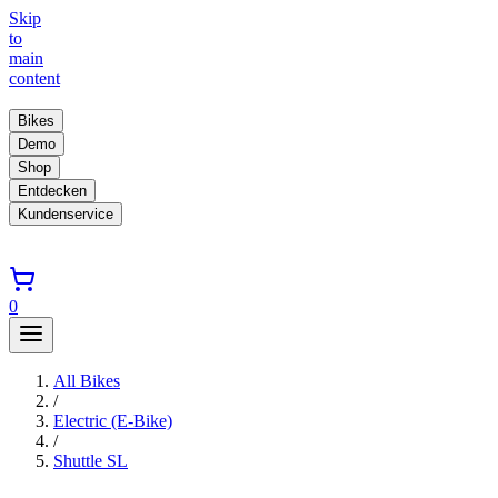
Skip
to
main
content
Bikes
Demo
Shop
Entdecken
Kundenservice
0
All Bikes
/
Electric (E-Bike)
/
Shuttle SL