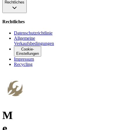
Rechtliches
Rechtliches
Datenschutzrichtlinie
Allgemeine
Verkaufsbedingungen
Cookie-
Einstellungen
Impressum
Recycling
M
e