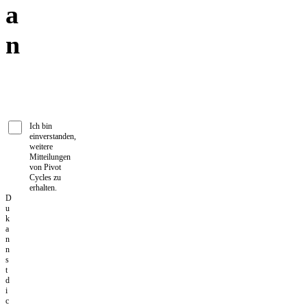
a
n
Ich bin
einverstanden,
weitere
Mitteilungen
von Pivot
Cycles zu
erhalten.
D
u
k
a
n
n
s
t
d
i
c