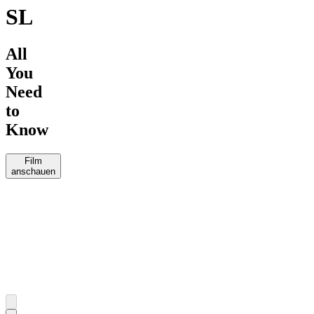
SL
All
You
Need
to
Know
Film
anschauen
The
E-
MTB
Loam
News
Wolf
Rico
2023
Haase
eMTB
SL
Roundup