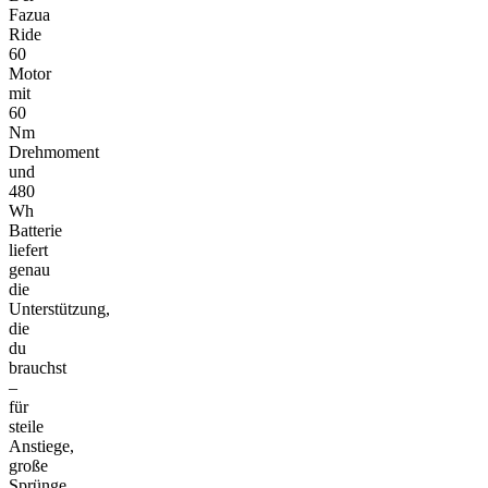
Fazua
Ride
60
Motor
mit
60
Nm
Drehmoment
und
480
Wh
Batterie
liefert
genau
die
Unterstützung,
die
du
brauchst
–
für
steile
Anstiege,
große
Sprünge