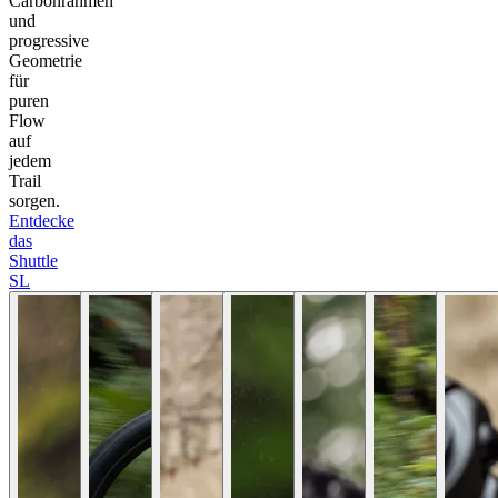
Carbonrahmen
und
progressive
Geometrie
für
puren
Flow
auf
jedem
Trail
sorgen.
Entdecke
das
Shuttle
SL