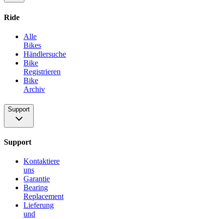
Ride
Alle
Bikes
Händlersuche
Bike
Registrieren
Bike
Archiv
Support
Support
Kontaktiere
uns
Garantie
Bearing
Replacement
Lieferung
und