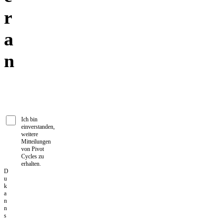
r
a
n
Ich bin
einverstanden,
weitere
Mitteilungen
von Pivot
Cycles zu
erhalten.
D
u
k
a
n
n
s