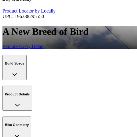
Product Locator by Locally
UPC:
196338295550
A New Breed of Bird
Explore Every Detail
Build Specs
Product Details
Bike Geometry