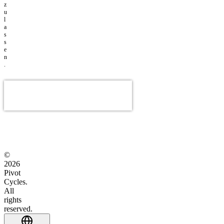
z
u
l
a
s
s
e
n
.
©
2026
Pivot
Cycles.
All
rights
reserved.