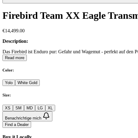
Firebird Team XX Eagle Trans
€14,499.00
Description:
Das Firebird ist Enduro pur: Gefahr und Wagemut - perfekt auf den Pu
Read more
Color
:
Yolo
White Gold
Size
:
XS
SM
MD
LG
XL
Benachrichtige mich
Find a Dealer
Buy it Locally