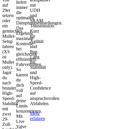
liefert
auf
mit
immer
29er
UDH
die
setzen
und
optimalen
oder
SRAM
Dämpfungseinstellungen.
ein
Transmission.
Das
gemischtes
Kurz
Ergebnis:
Mullet-
für
maximale
Setup
Agilität
Kontrolle
fahren
und
bei
(XS
Pop.
gleichzeitig
ist
Lang
effizientem
Mullet
für
Fahrverhalten.
only).
Stabilität
So
Jagst
und
kannst
du
High-
du
nach
Speed-
dich
brutaler
Confidence
voll
High-
auf
auf
Speed-
anspruchsvollen
deine
Stabilität
Abfahrten.
Limits
mit
konzentrieren.
Mehr
zwei
Mit
erfahren
29-
Live
Zoll-
Valve