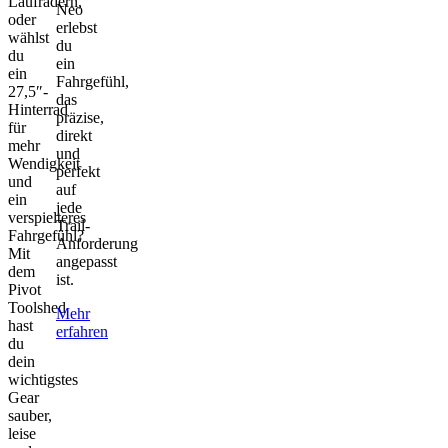
Laufrädern,
Neo
oder
erlebst
wählst
du
du
ein
ein
Fahrgefühl,
27,5″-
das
Hinterrad
präzise,
für
direkt
mehr
und
Wendigkeit
perfekt
und
auf
ein
jede
verspielteres
Trail-
Fahrgefühl?
Anforderung
Mit
angepasst
dem
ist.
Pivot
Toolshed
Mehr
hast
erfahren
du
dein
wichtigstes
Gear
sauber,
leise