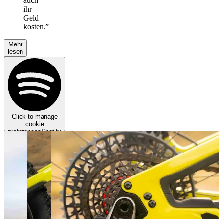
auch
ihr
Geld
kosten.
”
Mehr
lesen
Click to manage
cookie
preferences
Spotify
requires targeting
cookies