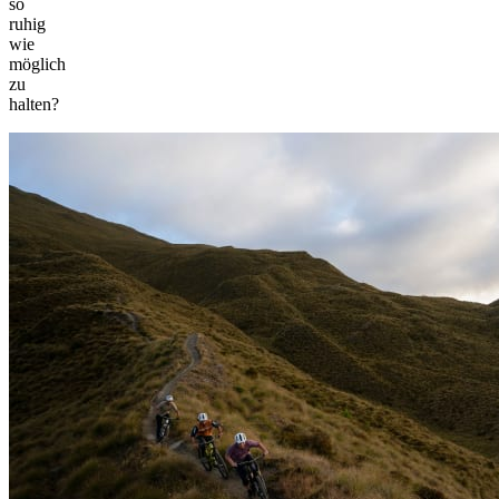
so
ruhig
wie
möglich
zu
halten?