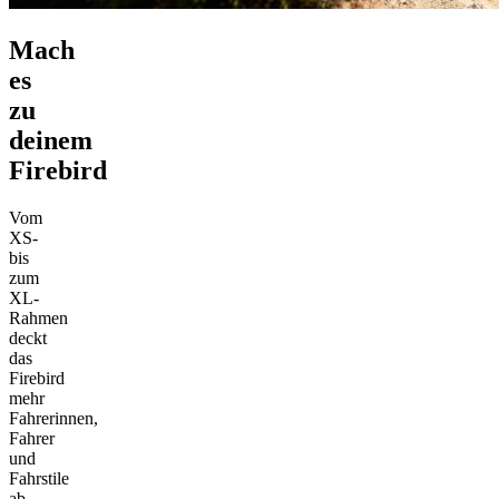
Mach
es
zu
deinem
Firebird
Vom
XS-
bis
zum
XL-
Rahmen
deckt
das
Firebird
mehr
Fahrerinnen,
Fahrer
und
Fahrstile
ab