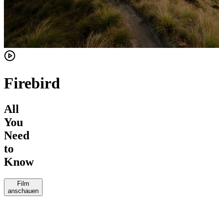
Firebird
All
You
Need
to
Know
Film
anschauen
Bike X
Vital
Enduro
Mountainbike
MTB