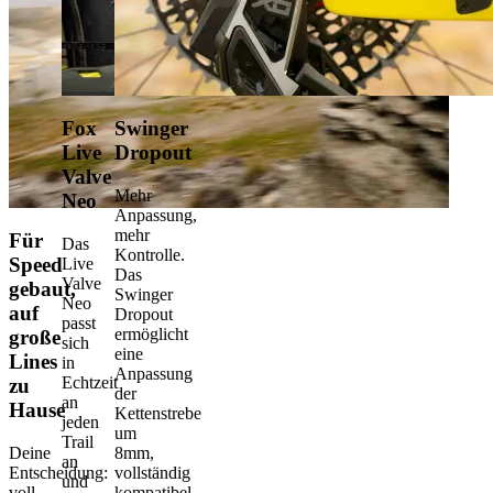
Fox
Swinger
Live
Dropout
Valve
Mehr
Neo
Anpassung,
mehr
Für
Das
Kontrolle.
Speed
Live
Das
Valve
gebaut,
Swinger
Neo
auf
Dropout
passt
ermöglicht
große
sich
eine
Lines
in
Anpassung
Echtzeit
zu
der
an
Hause
Kettenstrebe
jeden
um
Trail
Deine
8mm,
an
Entscheidung:
vollständig
und
voll
kompatibel