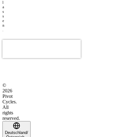
l
a
s
s
e
n
.
©
2026
Pivot
Cycles.
All
rights
reserved.
Deutschland/