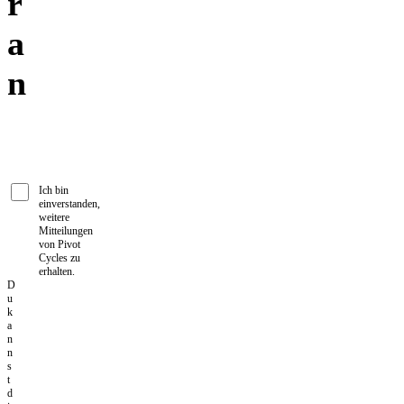
r
a
n
Ich bin
einverstanden,
weitere
Mitteilungen
von Pivot
Cycles zu
erhalten.
D
u
k
a
n
n
s
t
d