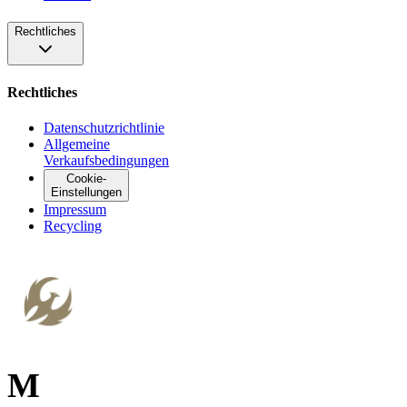
Rechtliches
Rechtliches
Datenschutzrichtlinie
Allgemeine
Verkaufsbedingungen
Cookie-
Einstellungen
Impressum
Recycling
M