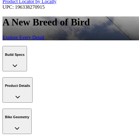
Product Locator by Locally
UPC:
196338270915
A New Breed of Bird
Explore Every Detail
Build Specs
Product Details
Bike Geometry