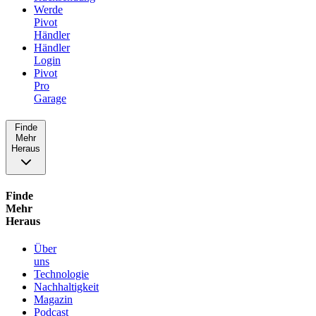
Werde
Pivot
Händler
Händler
Login
Pivot
Pro
Garage
Finde
Mehr
Heraus
Finde
Mehr
Heraus
Über
uns
Technologie
Nachhaltigkeit
Magazin
Podcast