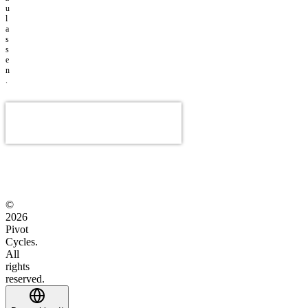
u
l
a
s
s
e
n
.
©
2026
Pivot
Cycles.
All
rights
reserved.