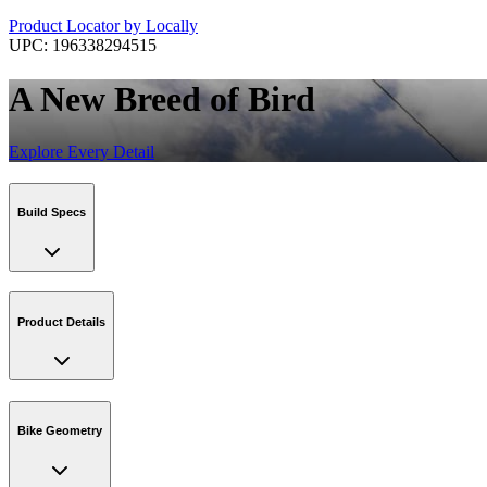
Product Locator by Locally
UPC:
196338294515
A New Breed of Bird
Explore Every Detail
Build Specs
Product Details
Bike Geometry