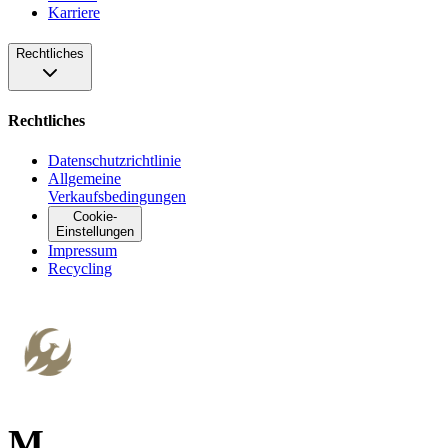
Karriere
Rechtliches
Rechtliches
Datenschutzrichtlinie
Allgemeine
Verkaufsbedingungen
Cookie-
Einstellungen
Impressum
Recycling
M