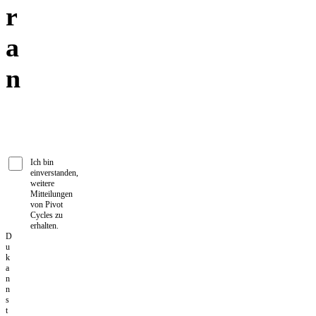
r
a
n
Ich bin
einverstanden,
weitere
Mitteilungen
von Pivot
Cycles zu
erhalten.
D
u
k
a
n
n
s
t