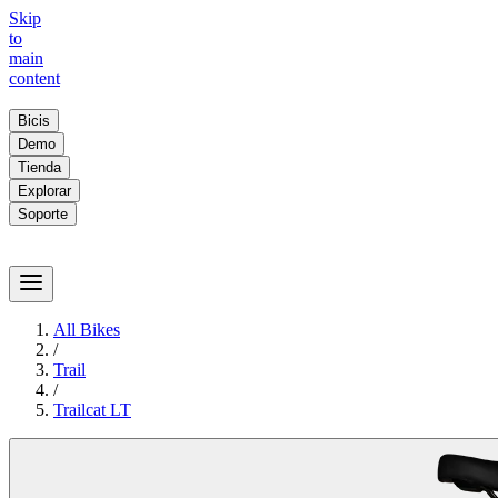
Skip
to
main
content
Bicis
Demo
Tienda
Explorar
Soporte
All Bikes
/
Trail
/
Trailcat LT