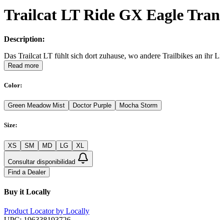
Trailcat LT Ride GX Eagle Tran
Description:
Das Trailcat LT fühlt sich dort zuhause, wo andere Trailbikes an ih
Read more
Color
:
Green Meadow Mist
Doctor Purple
Mocha Storm
Size
:
XS
SM
MD
LG
XL
Consultar disponibilidad
Find a Dealer
Buy it Locally
Product Locator by Locally
UPC:
196338193726