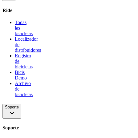
Ride
Todas
las
bicicletas
Localizador
de
distribuidores
Registro
de
bicicletas
Bicis
Demo
Archivo
de
bicicletas
Soporte
Soporte