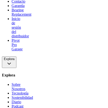
Contacto
Garantía
Bearing
Replacement
Inicio
de
sesión
del
distribuidor
Pivot
Pro
Garage
Explora
Explora
Sobre
Nosotros
Tecnología
Sostenibilidad
Diario
Podcast