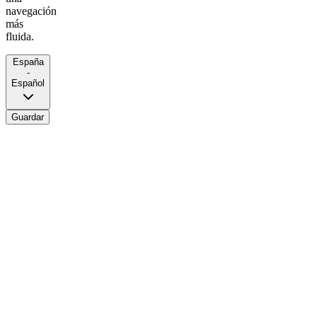
navegación
más
fluida.
España
-
Español
Guardar