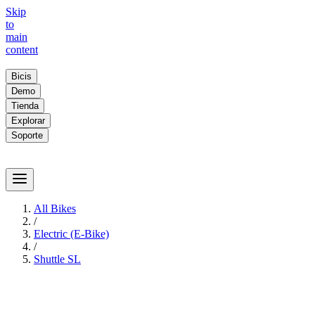
Skip
to
main
content
Bicis
Demo
Tienda
Explorar
Soporte
All Bikes
/
Electric (E-Bike)
/
Shuttle SL