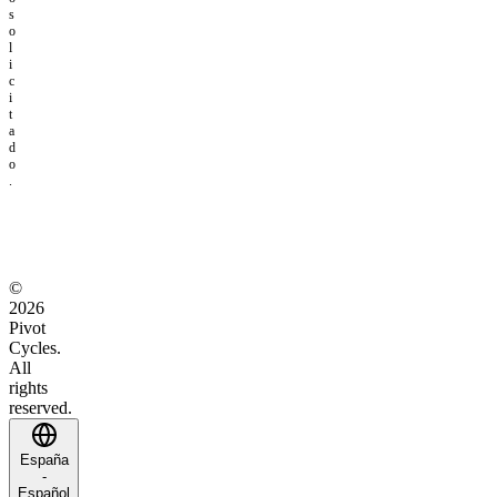
s
o
l
i
c
i
t
a
d
o
.
©
2026
Pivot
Cycles.
All
rights
reserved.
España
-
Español