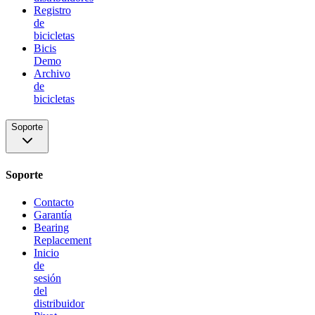
Registro
de
bicicletas
Bicis
Demo
Archivo
de
bicicletas
Soporte
Soporte
Contacto
Garantía
Bearing
Replacement
Inicio
de
sesión
del
distribuidor