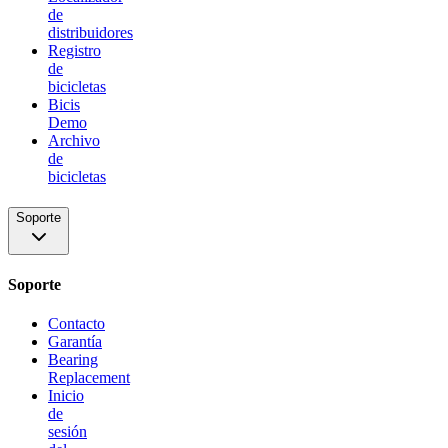
de
distribuidores
Registro
de
bicicletas
Bicis
Demo
Archivo
de
bicicletas
Soporte
Soporte
Contacto
Garantía
Bearing
Replacement
Inicio
de
sesión