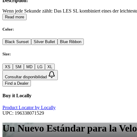
Description:
Wenn jede Sekunde zählt: Das LES SL kombiniert eines der leichtesten
Read more
Color
:
Black Sunset
Silver Bullet
Blue Ribbon
Size
:
XS
SM
MD
LG
XL
Consultar disponibilidad
Find a Dealer
Buy it Locally
Product Locator by Locally
UPC:
196338071529
Un Nuevo Estándar para la Vel