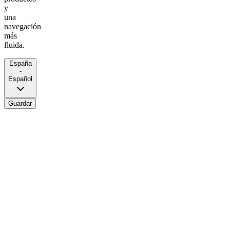
y
una
navegación
más
fluida.
España
-
Español
Guardar