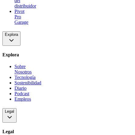
del
distribuidor
Pivot
Pro
Garage
Explora
Explora
Sobre
Nosotros
Tecnología
Sostenibilidad
Diario
Podcast
Empleos
Legal
Legal