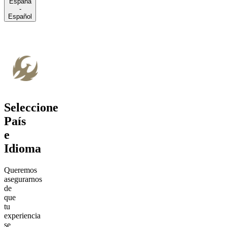
España
-
Español
Seleccione
País
e
Idioma
Queremos
asegurarnos
de
que
tu
experiencia
se