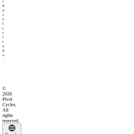
i
d
o
s
o
l
i
c
i
t
a
d
o
.
©
2026
Pivot
Cycles.
All
rights
reserved.