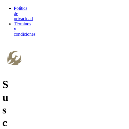
Política
de
privacidad
Términos
y
condiciones
S
u
s
c