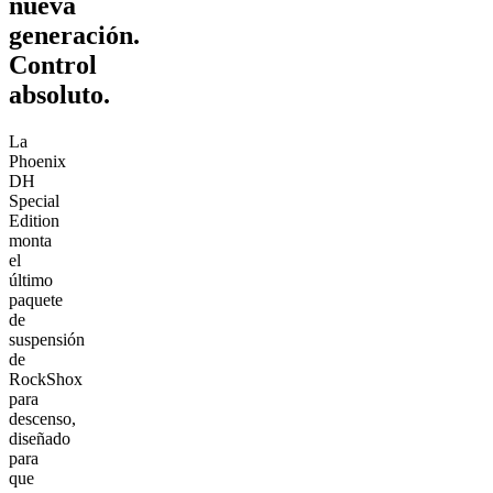
nueva
generación.
Control
absoluto.
La
Phoenix
DH
Special
Edition
monta
el
último
paquete
de
suspensión
de
RockShox
para
descenso,
diseñado
para
que