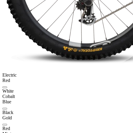
Electric
Red
White
Cobalt
Blue
Black
Gold
Red