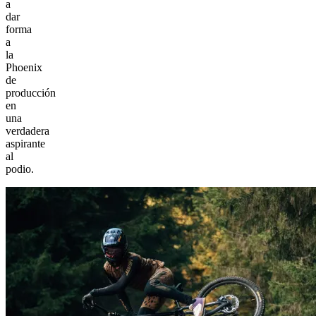
a
dar
forma
a
la
Phoenix
de
producción
en
una
verdadera
aspirante
al
podio.