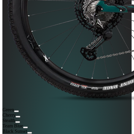
Green
Cherry
Stealth
Team Blue
Black Sunset