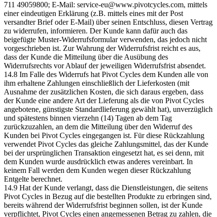
711 49059800; E-Mail: service-eu@www.pivotcycles.com, mittels
einer eindeutigen Erklärung (z.B. mittels eines mit der Post
versandter Brief oder E-Mail) über seinen Entschluss, diesen Vertrag
zu widerrufen, informieren. Der Kunde kann dafür auch das
beigefügte Muster-Widerrufsformular verwenden, das jedoch nicht
vorgeschrieben ist. Zur Wahrung der Widerrufsfrist reicht es aus,
dass der Kunde die Mitteilung über die Ausübung des
Widerrufsrechts vor Ablauf der jeweiligen Widerrufsfrist absendet.
14.8 Im Falle des Widerrufs hat Pivot Cycles dem Kunden alle von
ihm erhaltene Zahlungen einschließlich der Lieferkosten (mit
Ausnahme der zusätzlichen Kosten, die sich daraus ergeben, dass
der Kunde eine andere Art der Lieferung als die von Pivot Cycles
angebotene, günstigste Standardlieferung gewählt hat), unverzüglich
und spätestens binnen vierzehn (14) Tagen ab dem Tag
zurückzuzahlen, an dem die Mitteilung über den Widerruf des
Kunden bei Pivot Cycles eingegangen ist. Für diese Rückzahlung
verwendet Pivot Cycles das gleiche Zahlungsmittel, das der Kunde
bei der ursprünglichen Transaktion eingesetzt hat, es sei denn, mit
dem Kunden wurde ausdrücklich etwas anderes vereinbart. In
keinem Fall werden dem Kunden wegen dieser Rückzahlung
Entgelte berechnet.
14.9 Hat der Kunde verlangt, dass die Dienstleistungen, die seitens
Pivot Cycles in Bezug auf die bestellten Produkte zu erbringen sind,
bereits während der Widerrufsfrist beginnen sollen, ist der Kunde
verpflichtet, Pivot Cycles einen angemessenen Betrag zu zahlen, die