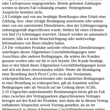
oder Lieferprozess entgegenstehen. Bereits geleistete Zahlungen
werden in diesem Fall vollständig erstattet. Weitergehende
Ansprüche bestehen nicht.
2.8 Getätigte und von uns bestätigte Bestellungen ohne Erhalt einer
Zahlung, bzw. ohne erfolgte Bestätigung unsererseits oder seitens
eines von uns autorisierten Dienstleisters, dass der Zahlungsvorgang
ordnungsgemäß abgeschlossen wurde, bleiben für einen Zeitraum
von fünf (5) Arbeitstagen reserviert. Danach werden sie automatisch
storniert, falls wir keine Benachrichtigung oder anderweitige
Informationen von Ihnen erhalten haben.
2.9 Die verkauften Produkte und/oder erbrachten Dienstleistungen
unterliegen diesen Allgemeinen Geschäftsbedingungen unter
Ausschluss aller anderen Bedingungen, die seitens des Kunden
genannt werden oder auf die er sich bezieht. Der Kunde bestätigt,
dass er den Inhalt dieser Allgemeinen Geschäftsbedingungen kennt
und sich mit ihnen einverstanden erklärt. Weder die Bestätigung
einer Bestellung durch Pivot Cycles noch das Versäumnis,
widersprüchlichen, abweichenden oder zusätzlichen Bedingungen
in einer Bestellung zu widersprechen, gilt als Annahme solcher
Bedingungen oder als Verzicht auf die Geltung dieser AGBs.
2.10 Ungeachtet anderslautender Bestimmungen hierin gilt im Fall
eines zwischen den Vertragsparteien abgeschlossenen Vertrages
bezogen auf den Kauf der Produkte, dass dann die in diesem Vertrag
enthaltenen Absprachen soweit Vorrang genießen, als sie im
Widerspruch zu diesen Allgemeinen Geschäftsbedingungen stehen.