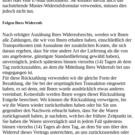
Brief oder eine E-Mail übermitteln. Sie können hierfür auch das
nachstehende Muster-Widerrufsformular verwenden, müssen dies
jedoch nicht tun.
Folgen Ihres Widerrufs
Nach erfolgter Ausübung Ihres Widerrufsrechts, werden wir Ihnen
alle Zahlungen, die wir von Ihnen erhalten haben, einschließlich der
Transportkosten (mit Ausnahme der zusätzlichen Kosten, die sich
daraus ergeben, dass Sie eine andere Art der Lieferung als die von
uns angebotene, günstigste Standardlieferung gewählt haben),
unverzüglich, jedoch spätestens binnen vierzehn (14) Tagen ab dem
Tag zurückzuzahlen, an dem die Mitteilung Ihres Widerrufs bei uns
eingegangen ist.
Für diese Rückzahlung verwenden wir die gleiche Form der
Bezahlung, die Sie bei der ursprünglichen Transaktion eingesetzt
haben, es sei denn, mit Ihnen wurde ausdrücklich etwas anderes
vereinbart. Keinesfalls werden Ihnen wegen dieser Rückzahlung
Entgelte berechnet. Wir können die Rückzahlung verweigern, bis
wir die Waren wieder zurückerhalten haben oder bis Sie uns
gegenüber den Nachweis erbracht haben, dass Sie die Waren
zurückgesandt haben, je nachdem, welches der frühere Zeitpunkt ist.
Sie haben die Waren unverzüglich und in jedem Fall spätestens
binnen vierzehn (14) Tagen ab dem Tag, an dem Sie uns über den
Widerruf dieses Vertrags unterrichten, an uns zurückzusenden oder