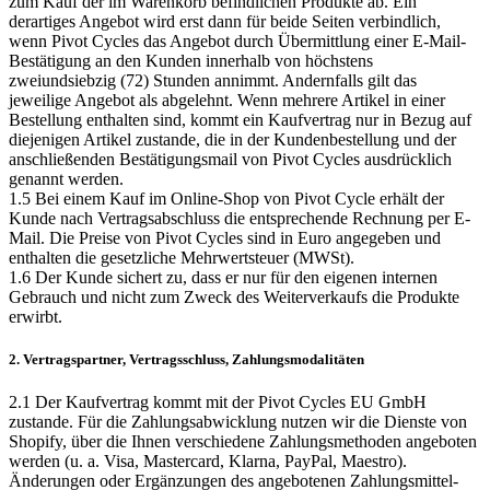
zum Kauf der im Warenkorb befindlichen Produkte ab. Ein
derartiges Angebot wird erst dann für beide Seiten verbindlich,
wenn Pivot Cycles das Angebot durch Übermittlung einer E-Mail-
Bestätigung an den Kunden innerhalb von höchstens
zweiundsiebzig (72) Stunden annimmt. Andernfalls gilt das
jeweilige Angebot als abgelehnt. Wenn mehrere Artikel in einer
Bestellung enthalten sind, kommt ein Kaufvertrag nur in Bezug auf
diejenigen Artikel zustande, die in der Kundenbestellung und der
anschließenden Bestätigungsmail von Pivot Cycles ausdrücklich
genannt werden.
1.5 Bei einem Kauf im Online-Shop von Pivot Cycle erhält der
Kunde nach Vertragsabschluss die entsprechende Rechnung per E-
Mail. Die Preise von Pivot Cycles sind in Euro angegeben und
enthalten die gesetzliche Mehrwertsteuer (MWSt).
1.6 Der Kunde sichert zu, dass er nur für den eigenen internen
Gebrauch und nicht zum Zweck des Weiterverkaufs die Produkte
erwirbt.
2. Vertragspartner, Vertragsschluss, Zahlungsmodalitäten
2.1 Der Kaufvertrag kommt mit der Pivot Cycles EU GmbH
zustande. Für die Zahlungsabwicklung nutzen wir die Dienste von
Shopify, über die Ihnen verschiedene Zahlungsmethoden angeboten
werden (u. a. Visa, Mastercard, Klarna, PayPal, Maestro).
Änderungen oder Ergänzungen des angebotenen Zahlungsmittel-