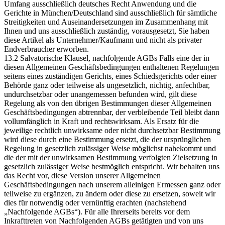
Umfang ausschließlich deutsches Recht Anwendung und die
Gerichte in München/Deutschland sind ausschließlich für sämtliche
Streitigkeiten und Auseinandersetzungen im Zusammenhang mit
Ihnen und uns ausschließlich zuständig, vorausgesetzt, Sie haben
diese Artikel als Unternehmer/Kaufmann und nicht als privater
Endverbraucher erworben.
13.2 Salvatorische Klausel, nachfolgende AGBs Falls eine der in
diesen Allgemeinen Geschäftsbedingungen enthaltenen Regelungen
seitens eines zuständigen Gerichts, eines Schiedsgerichts oder einer
Behörde ganz oder teilweise als ungesetzlich, nichtig, anfechtbar,
undurchsetzbar oder unangemessen befunden wird, gilt diese
Regelung als von den übrigen Bestimmungen dieser Allgemeinen
Geschäftsbedingungen abtrennbar, der verbleibende Teil bleibt dann
vollumfänglich in Kraft und rechtswirksam. Als Ersatz für die
jeweilige rechtlich unwirksame oder nicht durchsetzbar Bestimmung
wird diese durch eine Bestimmung ersetzt, die der ursprünglichen
Regelung in gesetzlich zulässiger Weise möglichst nahekommt und
die der mit der unwirksamen Bestimmung verfolgten Zielsetzung in
gesetzlich zulässiger Weise bestmöglich entspricht. Wir behalten uns
das Recht vor, diese Version unserer Allgemeinen
Geschäftsbedingungen nach unserem alleinigen Ermessen ganz oder
teilweise zu ergänzen, zu ändern oder diese zu ersetzen, soweit wir
dies für notwendig oder vernünftig erachten (nachstehend
„Nachfolgende AGBs“). Für alle Ihrerseits bereits vor dem
Inkrafttreten von Nachfolgenden AGBs getätigten und von uns