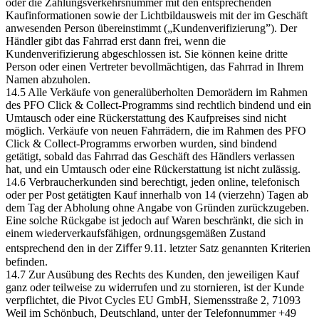
oder die Zahlungsverkehrsnummer mit den entsprechenden
Kaufinformationen sowie der Lichtbildausweis mit der im Geschäft
anwesenden Person übereinstimmt („Kundenverifizierung”). Der
Händler gibt das Fahrrad erst dann frei, wenn die
Kundenverifizierung abgeschlossen ist. Sie können keine dritte
Person oder einen Vertreter bevollmächtigen, das Fahrrad in Ihrem
Namen abzuholen.
14.5 Alle Verkäufe von generalüberholten Demorädern im Rahmen
des PFO Click & Collect-Programms sind rechtlich bindend und ein
Umtausch oder eine Rückerstattung des Kaufpreises sind nicht
möglich. Verkäufe von neuen Fahrrädern, die im Rahmen des PFO
Click & Collect-Programms erworben wurden, sind bindend
getätigt, sobald das Fahrrad das Geschäft des Händlers verlassen
hat, und ein Umtausch oder eine Rückerstattung ist nicht zulässig.
14.6 Verbraucherkunden sind berechtigt, jeden online, telefonisch
oder per Post getätigten Kauf innerhalb von 14 (vierzehn) Tagen ab
dem Tag der Abholung ohne Angabe von Gründen zurückzugeben.
Eine solche Rückgabe ist jedoch auf Waren beschränkt, die sich in
einem wiederverkaufsfähigen, ordnungsgemäßen Zustand
entsprechend den in der Ziﬀer 9.11. letzter Satz genannten Kriterien
befinden.
14.7 Zur Ausübung des Rechts des Kunden, den jeweiligen Kauf
ganz oder teilweise zu widerrufen und zu stornieren, ist der Kunde
verpflichtet, die Pivot Cycles EU GmbH, Siemensstraße 2, 71093
Weil im Schönbuch, Deutschland, unter der Telefonnummer +49