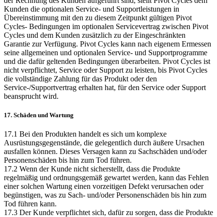
der Rechnung des Kunden aufgeführt sind, stellt Pivot Cycles dem
Kunden die optionalen Service- und Supportleistungen in
Übereinstimmung mit den zu diesem Zeitpunkt gültigen Pivot
Cycles- Bedingungen im optionalen Servicevertrag zwischen Pivot
Cycles und dem Kunden zusätzlich zu der Eingeschränkten
Garantie zur Verfügung. Pivot Cycles kann nach eigenem Ermessen
seine allgemeinen und optionalen Service- und Supportprogramme
und die dafür geltenden Bedingungen überarbeiten. Pivot Cycles ist
nicht verpflichtet, Service oder Support zu leisten, bis Pivot Cycles
die vollständige Zahlung für das Produkt oder den
Service-/Supportvertrag erhalten hat, für den Service oder Support
beansprucht wird.
17. Schäden und Wartung
17.1 Bei den Produkten handelt es sich um komplexe
Ausrüstungsgegenstände, die gelegentlich durch äußere Ursachen
ausfallen können. Dieses Versagen kann zu Sachschäden und/oder
Personenschäden bis hin zum Tod führen.
17.2 Wenn der Kunde nicht sicherstellt, dass die Produkte
regelmäßig und ordnungsgemäß gewartet werden, kann das Fehlen
einer solchen Wartung einen vorzeitigen Defekt verursachen oder
begünstigen, was zu Sach- und/oder Personenschäden bis hin zum
Tod führen kann.
17.3 Der Kunde verpflichtet sich, dafür zu sorgen, dass die Produkte