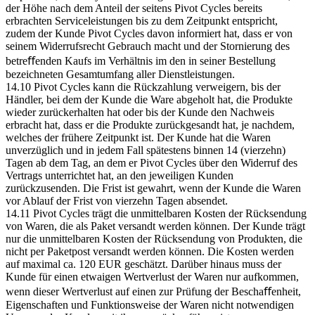
der Höhe nach dem Anteil der seitens Pivot Cycles bereits
erbrachten Serviceleistungen bis zu dem Zeitpunkt entspricht,
zudem der Kunde Pivot Cycles davon informiert hat, dass er von
seinem Widerrufsrecht Gebrauch macht und der Stornierung des
betreﬀenden Kaufs im Verhältnis im den in seiner Bestellung
bezeichneten Gesamtumfang aller Dienstleistungen.
14.10 Pivot Cycles kann die Rückzahlung verweigern, bis der
Händler, bei dem der Kunde die Ware abgeholt hat, die Produkte
wieder zurückerhalten hat oder bis der Kunde den Nachweis
erbracht hat, dass er die Produkte zurückgesandt hat, je nachdem,
welches der frühere Zeitpunkt ist. Der Kunde hat die Waren
unverzüglich und in jedem Fall spätestens binnen 14 (vierzehn)
Tagen ab dem Tag, an dem er Pivot Cycles über den Widerruf des
Vertrags unterrichtet hat, an den jeweiligen Kunden
zurückzusenden. Die Frist ist gewahrt, wenn der Kunde die Waren
vor Ablauf der Frist von vierzehn Tagen absendet.
14.11 Pivot Cycles trägt die unmittelbaren Kosten der Rücksendung
von Waren, die als Paket versandt werden können. Der Kunde trägt
nur die unmittelbaren Kosten der Rücksendung von Produkten, die
nicht per Paketpost versandt werden können. Die Kosten werden
auf maximal ca. 120 EUR geschätzt. Darüber hinaus muss der
Kunde für einen etwaigen Wertverlust der Waren nur aufkommen,
wenn dieser Wertverlust auf einen zur Prüfung der Beschaﬀenheit,
Eigenschaften und Funktionsweise der Waren nicht notwendigen