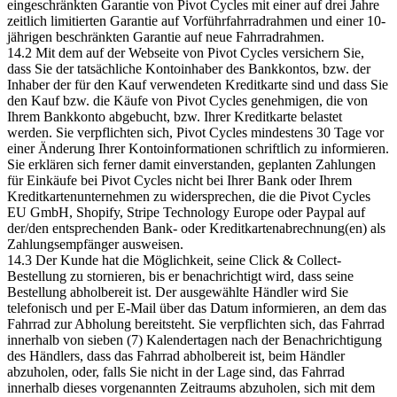
eingeschränkten Garantie von Pivot Cycles mit einer auf drei Jahre
zeitlich limitierten Garantie auf Vorführfahrradrahmen und einer 10-
jährigen beschränkten Garantie auf neue Fahrradrahmen.
14.2 Mit dem auf der Webseite von Pivot Cycles versichern Sie,
dass Sie der tatsächliche Kontoinhaber des Bankkontos, bzw. der
Inhaber der für den Kauf verwendeten Kreditkarte sind und dass Sie
den Kauf bzw. die Käufe von Pivot Cycles genehmigen, die von
Ihrem Bankkonto abgebucht, bzw. Ihrer Kreditkarte belastet
werden. Sie verpflichten sich, Pivot Cycles mindestens 30 Tage vor
einer Änderung Ihrer Kontoinformationen schriftlich zu informieren.
Sie erklären sich ferner damit einverstanden, geplanten Zahlungen
für Einkäufe bei Pivot Cycles nicht bei Ihrer Bank oder Ihrem
Kreditkartenunternehmen zu widersprechen, die die Pivot Cycles
EU GmbH, Shopify, Stripe Technology Europe oder Paypal auf
der/den entsprechenden Bank- oder Kreditkartenabrechnung(en) als
Zahlungsempfänger ausweisen.
14.3 Der Kunde hat die Möglichkeit, seine Click & Collect-
Bestellung zu stornieren, bis er benachrichtigt wird, dass seine
Bestellung abholbereit ist. Der ausgewählte Händler wird Sie
telefonisch und per E-Mail über das Datum informieren, an dem das
Fahrrad zur Abholung bereitsteht. Sie verpflichten sich, das Fahrrad
innerhalb von sieben (7) Kalendertagen nach der Benachrichtigung
des Händlers, dass das Fahrrad abholbereit ist, beim Händler
abzuholen, oder, falls Sie nicht in der Lage sind, das Fahrrad
innerhalb dieses vorgenannten Zeitraums abzuholen, sich mit dem