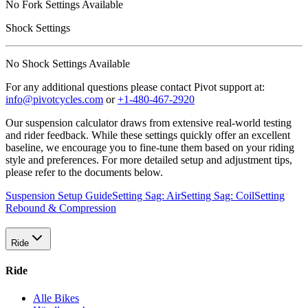
No
Fork Settings
Available
Shock Settings
No
Shock Settings
Available
For any additional questions please contact Pivot support at:
info@pivotcycles.com
or
+1-480-467-2920
Our suspension calculator draws from extensive real-world testing
and rider feedback. While these settings quickly offer an excellent
baseline, we encourage you to fine-tune them based on your riding
style and preferences. For more detailed setup and adjustment tips,
please refer to the documents below.
Suspension Setup Guide
Setting Sag: Air
Setting Sag: Coil
Setting
Rebound & Compression
Ride
Ride
Alle Bikes