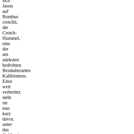
sich
Jason
auf
Bombus
crotchii,
die
Crotch-
Hummel,
eine
der
am
stärksten
bedrohten
Bestäuberarten
Kaliforniens.
Einst
weit
verbreitet,
steht
sie
nun
kurz
davor,
unter
das