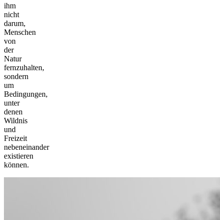
ihm
nicht
darum,
Menschen
von
der
Natur
fernzuhalten,
sondern
um
Bedingungen,
unter
denen
Wildnis
und
Freizeit
nebeneinander
existieren
können.