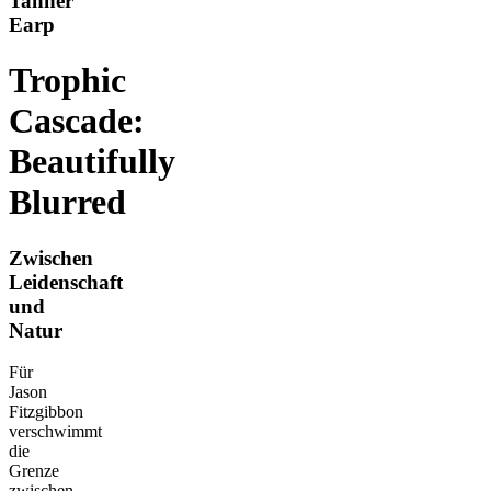
Tanner
Earp
Trophic
Cascade:
Beautifully
Blurred
Zwischen
Leidenschaft
und
Natur
Für
Jason
Fitzgibbon
verschwimmt
die
Grenze
zwischen