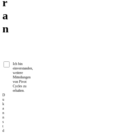
r
a
n
Ich bin
einverstanden,
weitere
Mitteilungen
von Pivot
Cycles zu
erhalten.
D
u
k
a
n
n
s
t
d