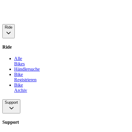
Ride
Ride
Alle
Bikes
Händlersuche
Bike
Registrieren
Bike
Archiv
Support
Support