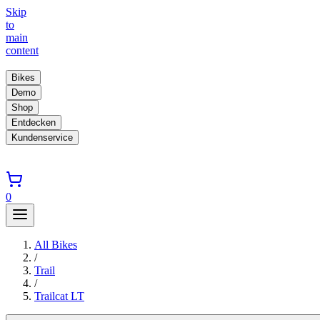
Skip
to
main
content
Bikes
Demo
Shop
Entdecken
Kundenservice
0
All Bikes
/
Trail
/
Trailcat LT