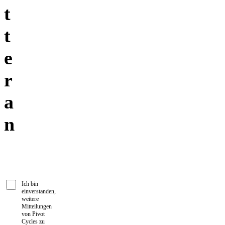
t
t
e
r
a
n
Ich bin
einverstanden,
weitere
Mitteilungen
von Pivot
Cycles zu