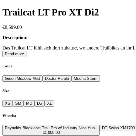
Trailcat LT Pro XT Di2
€8,599.00
Description:
Das Trailcat LT fühlt sich dort zuhause, wo andere Trailbikes an ih
Read more
Color
:
Green Meadow Mist
Doctor Purple
Mocha Storm
Size
:
XS
SM
MD
LG
XL
Wheels
:
Reynolds Blacklabel Trail Pro w/ Industry Nine Hub
+
DT Swiss XM1700 
€1,000.00