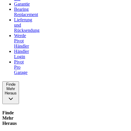
Garantie
Bearing
Replacement
Lieferung
und
Rücksendung
Werde
Pivot
Händler
Händler
Login
Pivot
Pro
Garage
Finde
Mehr
Heraus
Finde
Mehr
Heraus