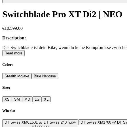
Switchblade Pro XT Di2 | NEO
€10,599.00
Description:
Das Switchblade ist dein Bike, wenn du keine Kompromisse zwischen A
Read more
Color
:
Stealth Mojave
Blue Neptune
Size
:
XS
SM
MD
LG
XL
Wheels
:
DT Swiss XMC1501 w/ DT Swiss 240 hub
+
DT Swiss XM1700 w/ DT Sw
€1,000.00