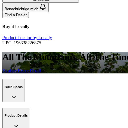
Benachrichtige mich
Find a Dealer
Buy it Locally
Product Locator by Locally
UPC:
196338226875
All The Mountains, All The Tim
Explore Every Detail
Build Specs
Product Details