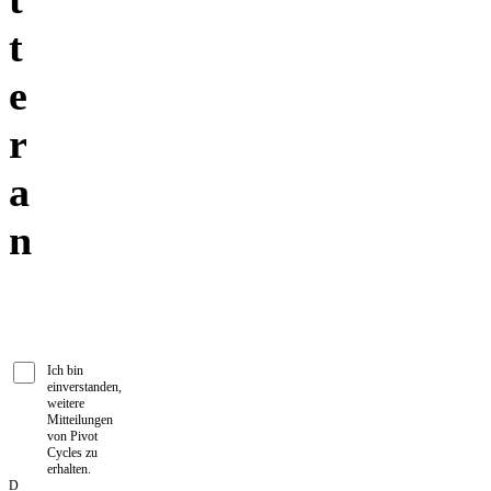
t
e
r
a
n
Ich bin
einverstanden,
weitere
Mitteilungen
von Pivot
Cycles zu
erhalten.
D