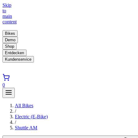
Skip
to
main
content
Bikes
Demo
Shop
Entdecken
Kundenservice
0
All Bikes
/
Electric (E-Bike)
/
Shuttle AM