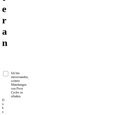
e
r
a
n
Ich bin
einverstanden,
weitere
Mitteilungen
von Pivot
Cycles zu
erhalten.
D
u
k
a