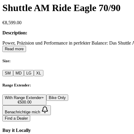
Shuttle AM Ride Eagle 70/90
€8,599.00
Description:
Power, Präzision und Performance in perfekter Balance: Das Shuttle
Read more
Size
:
SM
MD
LG
XL
Range Extender
:
With Range Extender
+
Bike Only
€500.00
Benachrichtige mich
Find a Dealer
Buy it Locally