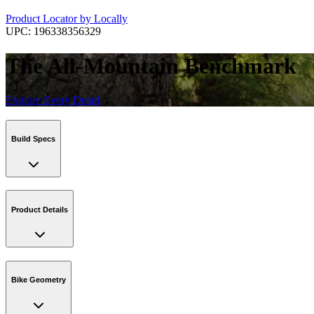
Product Locator by Locally
UPC:
196338356329
The All-Mountain Benchmark
Explore Every Detail
Build Specs
Product Details
Bike Geometry