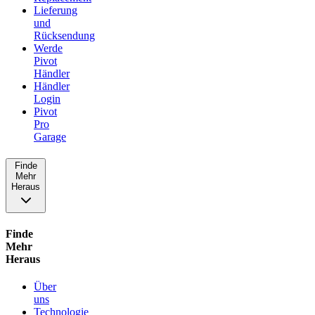
Lieferung
und
Rücksendung
Werde
Pivot
Händler
Händler
Login
Pivot
Pro
Garage
Finde
Mehr
Heraus
Finde
Mehr
Heraus
Über
uns
Technologie