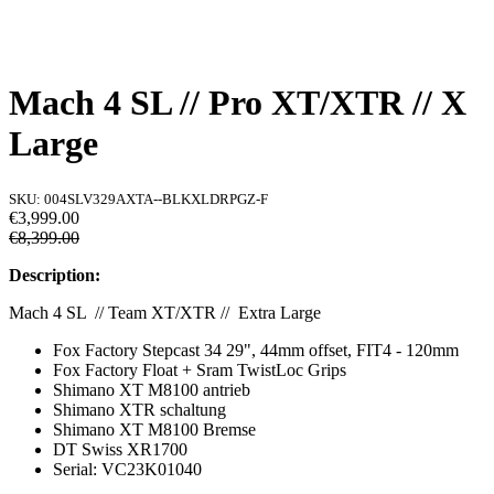
Mach 4 SL // Pro XT/XTR // X
Large
SKU:
004SLV329AXTA--BLKXLDRPGZ-F
€3,999.00
€8,399.00
Description:
Mach 4 SL // Team XT/XTR // Extra Large
Fox Factory Stepcast 34 29", 44mm offset, FIT4 - 120mm
Fox Factory Float + Sram TwistLoc Grips
Shimano XT M8100 antrieb
Shimano XTR schaltung
Shimano XT
M8100
Bremse
DT Swiss XR1700
Serial: VC23K01040