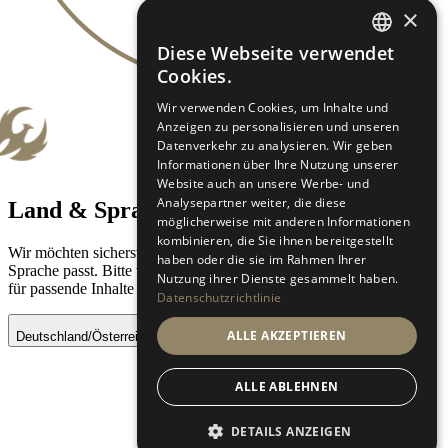
×
Diese Webseite verwendet
GERMAN
Cookies.
ES-ES
Wir verwenden Cookies, um Inhalte und
Anzeigen zu personalisieren und unseren
Datenverkehr zu analysieren. Wir geben
Informationen über Ihre Nutzung unserer
Website auch an unsere Werbe- und
Analysepartner weiter, die diese
Land & Sprache auswählen
möglicherweise mit anderen Informationen
kombinieren, die Sie ihnen bereitgestellt
Wir möchten sicherstellen, dass dein Erlebnis zu deiner Region und
haben oder die sie im Rahmen Ihrer
Sprache passt. Bitte wähle dein Land und deine bevorzugte Sprache
Nutzung ihrer Dienste gesammelt haben.
für passende Inhalte und Verfügbarkeiten.
Datenschutzrichtlinie
ALLE AKZEPTIEREN
Deutschland/Österreich - Deutsch
Speichern
ALLE ABLEHNEN
DETAILS ANZEIGEN