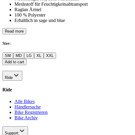
Meshstoff für Feuchtigkeitsabtransport
Raglan Ärmel
100 % Polyester
Erhältlich in sage und blue
Read more
Size
:
SM
MD
LG
XL
XXL
Add to cart
Ride
Ride
Alle Bikes
Händlersuche
Bike Registrieren
Bike Archiv
Support