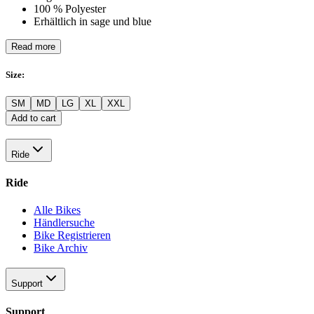
100 % Polyester
Erhältlich in sage und blue
Read more
Size
:
SM
MD
LG
XL
XXL
Add to cart
Ride
Ride
Alle Bikes
Händlersuche
Bike Registrieren
Bike Archiv
Support
Support