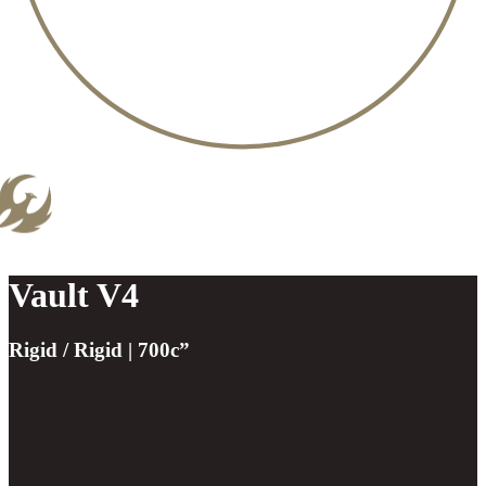
Vault V4
Rigid / Rigid | 700c”