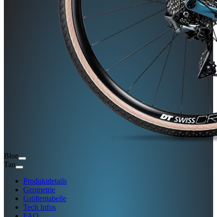
Blue
Tan
Produktdetails
Geometrie
Größentabelle
Tech Infos
FAQ