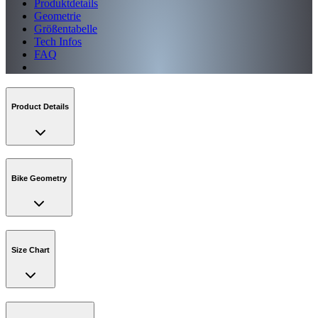
Produktdetails
Geometrie
Größentabelle
Tech Infos
FAQ
Product Details
Bike Geometry
Size Chart