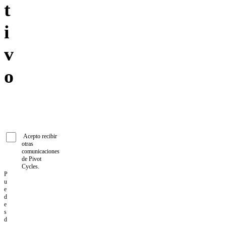
t
i
v
o
Acepto recibir
otras
comunicaciones
de Pivot
Cycles.
P
u
e
d
e
s
d