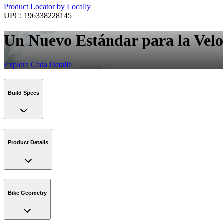
Product Locator by Locally
UPC:
196338228145
Un Nuevo Estándar para la Vel
Explora Cada Detalle
Build Specs
Product Details
Bike Geometry