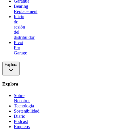
Garantía
Bearing
Replacement
Inicio
de
sesión
del
distribuidor
Pivot
Pro
Garage
Explora
Explora
Sobre
Nosotros
Tecnología
Sostenibilidad
Diario
Podcast
Empleos