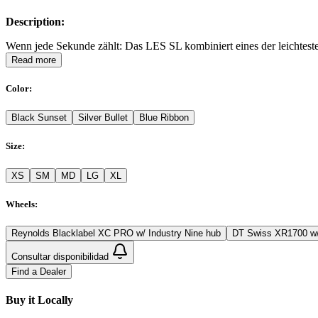
Description:
Wenn jede Sekunde zählt: Das LES SL kombiniert eines der leichtesten
Read more
Color
:
Black Sunset
Silver Bullet
Blue Ribbon
Size
:
XS
SM
MD
LG
XL
Wheels
:
Reynolds Blacklabel XC PRO w/ Industry Nine hub
DT Swiss XR1700 w/
Consultar disponibilidad
Find a Dealer
Buy it Locally