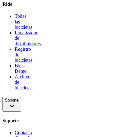
Ride
Todas
las
bicicletas
Localizador
de
distribuidores
Registro
de
bicicletas
Bicis
Demo
Archivo
de
bicicletas
Soporte
Soporte
Contacto