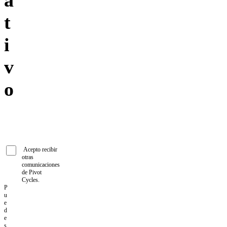
a
t
i
v
o
Acepto recibir
otras
comunicaciones
de Pivot
Cycles.
P
u
e
d
e
s