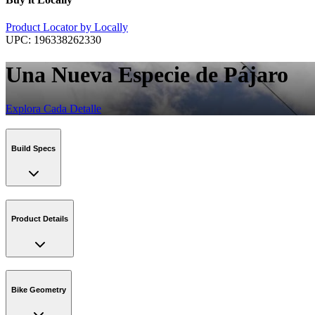
Product Locator by Locally
UPC:
196338262330
Una Nueva Especie de Pájaro
Explora Cada Detalle
Build Specs
Product Details
Bike Geometry