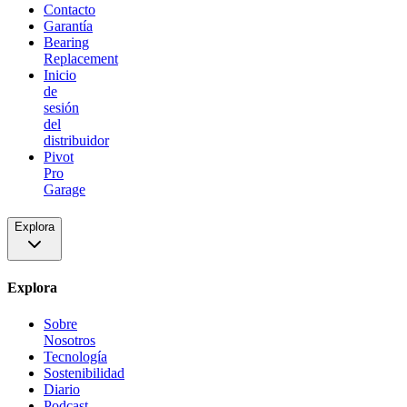
Contacto
Garantía
Bearing
Replacement
Inicio
de
sesión
del
distribuidor
Pivot
Pro
Garage
Explora
Explora
Sobre
Nosotros
Tecnología
Sostenibilidad
Diario
Podcast