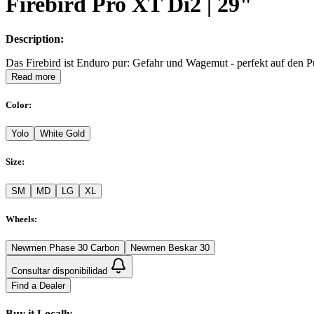
Firebird Pro XT Di2 | 29"
Description:
Das Firebird ist Enduro pur: Gefahr und Wagemut - perfekt auf den Pu
Read more
Color
:
Yolo
White Gold
Size
:
SM
MD
LG
XL
Wheels
:
Newmen Phase 30 Carbon
Newmen Beskar 30
Consultar disponibilidad
Find a Dealer
Buy it Locally