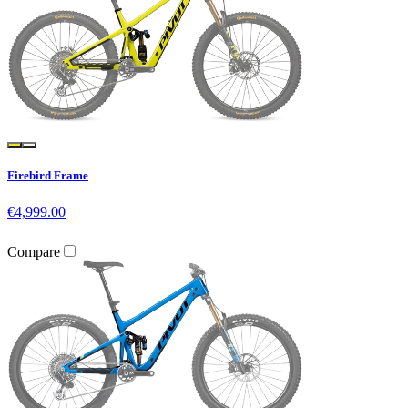
Firebird Frame
€4,999.00
Compare