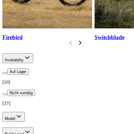
Firebird
Switchblade
Availability
Auf Lager
[
10
]
Nicht vorrätig
[
37
]
Model