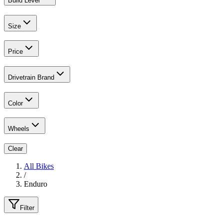
Build Level
Size
Price
Drivetrain Brand
Color
Wheels
Clear
All Bikes
/
Enduro
Filter