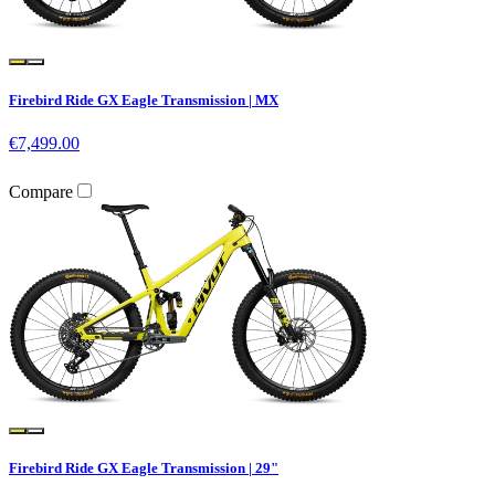
Firebird Ride GX Eagle Transmission | MX
€7,499.00
Compare
Firebird Ride GX Eagle Transmission | 29"